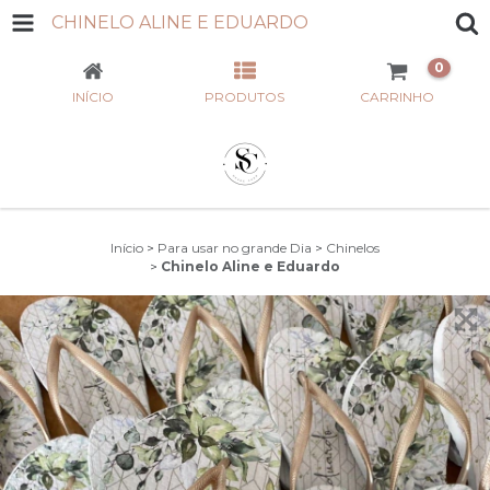
CHINELO ALINE E EDUARDO
0
INÍCIO
PRODUTOS
CARRINHO
Início
>
Para usar no grande Dia
>
Chinelos
>
Chinelo Aline e Eduardo