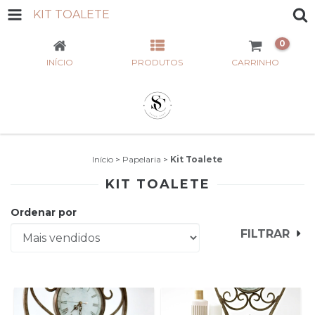
KIT TOALETE
0
INÍCIO
PRODUTOS
CARRINHO
Início
>
Papelaria
>
Kit Toalete
KIT TOALETE
Ordenar por
FILTRAR