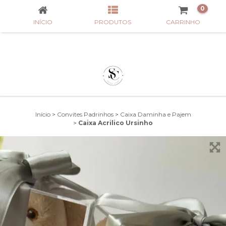
0
INÍCIO
PRODUTOS
CARRINHO
Início
>
Convites Padrinhos
>
Caixa Daminha e Pajem
>
Caixa Acrilico Ursinho